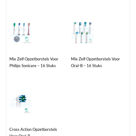
Mix Zelf Opzetborstels Voor
Mix Zelf Opzetborstels Voor
Philips Sonicare – 16 Stuks
Oral-B – 16 Stuks
Dit
product
heeft
meerdere
variaties.
Deze
Cross Action Opzetborstels
optie
Voor Oral-B