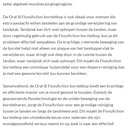
beter algeheel mondverzorgingsregime.
De Oral-B FlossAction borstelkop is ook ideaal voor mensen die
extra aandacht willen besteden aan de grondige verwijdering van
tandplak. Tandplak kan zich snel ophopen tussen de tanden, maar
door regelmatig gebruik van de FlossAction borstelkop, kun je dit
probleem effectief aanpakken. De krachtige, roterende beweging van
de borstel helpt niet alleen om plaque van het tandoppervlak te
verwijderen, maar dringt ook diep door in de ruimte tussen de
tanden, waar tandplak zich vaak ophoopt. Dit maakt de FlossAction
borstelkop een onmisbaar hulpmiddel voor een diepere reiniging dan
je met een gewone borstel zou kunnen bereiken.
Samenvattend, de Oral-B FlossAction borstelkop biedt een krachtige
en efficiënte manier om je mond gezond te houden. Dankzij de
geavanceerde flosstechnologie en de unieke beweging van de
borstelharen, zorgt de FlossAction voor een grondige reiniging
tussen je tanden en langs de tandvleesrand. Dit maakt de FlossAction
borstelkop een uitstekende keuze voor iedereen die zijn
mondgezondheid serieus neemt en op zoek is naar een effectief