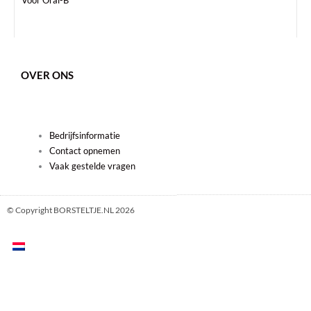
kan
gekozen
worden
op
de
OVER ONS
productpagina
Bedrijfsinformatie
Contact opnemen
Vaak gestelde vragen
© Copyright BORSTELTJE.NL 2026