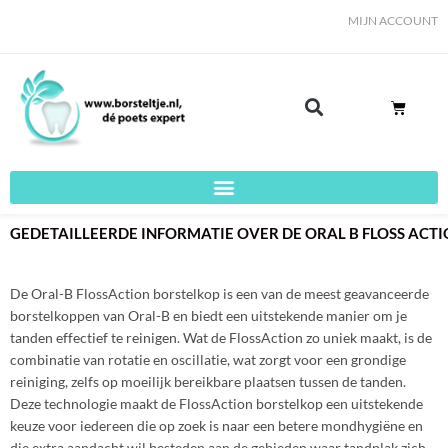
Ga
MIJN ACCOUNT
naar
de
inhoud
WINKE
GEDETAILLEERDE INFORMATIE OVER DE ORAL B FLOSS ACT
De Oral-B FlossAction borstelkop is een van de meest geavanceerde
borstelkoppen van Oral-B en biedt een uitstekende manier om je
tanden effectief te reinigen. Wat de FlossAction zo uniek maakt, is de
combinatie van rotatie en oscillatie, wat zorgt voor een grondige
reiniging, zelfs op moeilijk bereikbare plaatsen tussen de tanden.
Deze technologie maakt de FlossAction borstelkop een uitstekende
keuze voor iedereen die op zoek is naar een betere mondhygiëne en
die extra aandacht wil besteden aan de gebieden waar tandplak zich