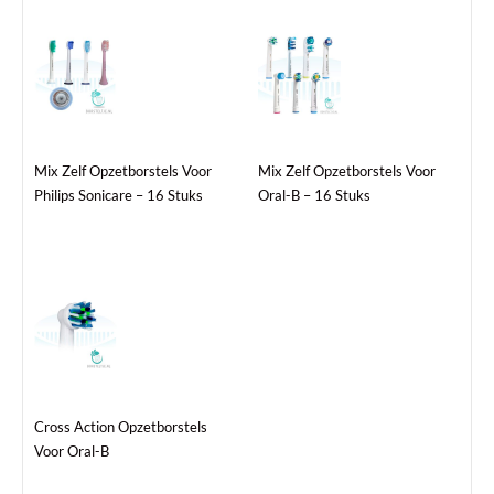
Mix Zelf Opzetborstels Voor
Mix Zelf Opzetborstels Voor
Philips Sonicare – 16 Stuks
Oral-B – 16 Stuks
Dit
product
heeft
meerdere
variaties.
Deze
Cross Action Opzetborstels
optie
Voor Oral-B
kan
gekozen