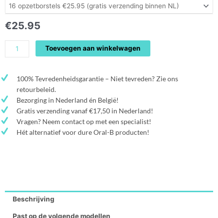
Action
opzetborstels
€
25.95
voor
Oral-
Toevoegen aan winkelwagen
B
aantal
100% Tevredenheidsgarantie – Niet tevreden? Zie ons
retourbeleid.
Bezorging in Nederland én België!
Gratis verzending vanaf €17,50 in Nederland!
Vragen? Neem contact op met een specialist!
Hét alternatief voor dure Oral-B producten!
Beschrijving
Past op de volgende modellen