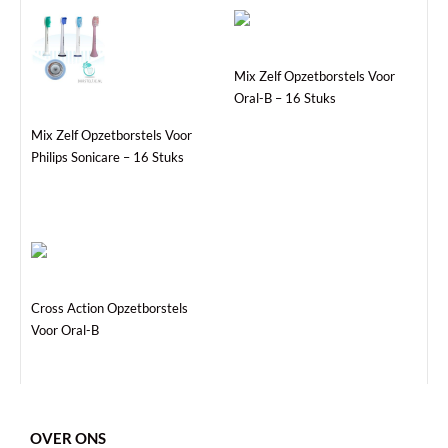
Mix Zelf Opzetborstels Voor
Oral-B – 16 Stuks
Mix Zelf Opzetborstels Voor
Philips Sonicare – 16 Stuks
Dit
product
heeft
Cross Action Opzetborstels
meerdere
Voor Oral-B
variaties.
Deze
optie
kan
gekozen
OVER ONS