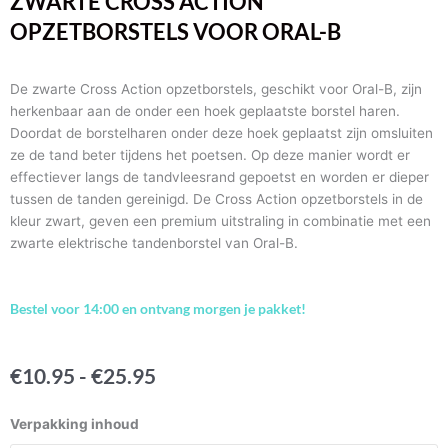
ZWARTE CROSS ACTION
OPZETBORSTELS VOOR ORAL-B
De zwarte Cross Action opzetborstels, geschikt voor Oral-B, zijn
herkenbaar aan de onder een hoek geplaatste borstel haren.
Doordat de borstelharen onder deze hoek geplaatst zijn omsluiten
ze de tand beter tijdens het poetsen. Op deze manier wordt er
effectiever langs de tandvleesrand gepoetst en worden er dieper
tussen de tanden gereinigd. De Cross Action opzetborstels in de
kleur zwart, geven een premium uitstraling in combinatie met een
zwarte elektrische tandenborstel van Oral-B.
Bestel voor 14:00 en ontvang morgen je pakket!
PRIJSKLASSE:
€
10.95
-
€
25.95
€10.95
TOT
Zwarte
Verpakking inhoud
€25.95
Cross