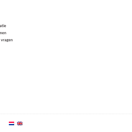
atie
emen
 vragen