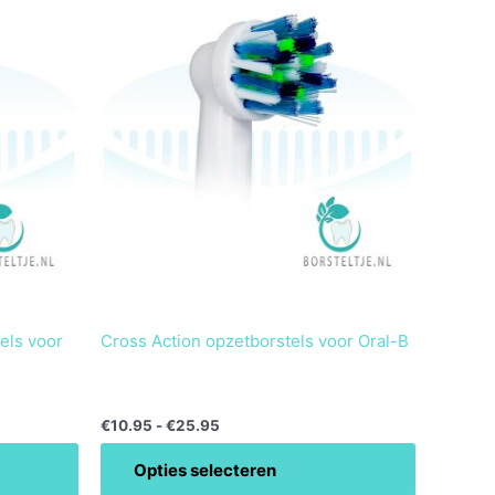
product
tot
heeft
€25.95
meerdere
variaties.
Deze
optie
kan
gekozen
worden
op
de
productpagina
els voor
Cross Action opzetborstels voor Oral-B
€
10.95
-
€
25.95
Opties selecteren