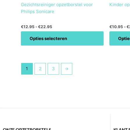
Gezichtsreiniger opzetborstel voor
Kinder op
Philips Sonicare
€
12.95
-
€
22.95
€
10.95
-
€
Opties selecteren
Optie
1
2
3
→
ONZE OPZETBORSTELS
KLANT 