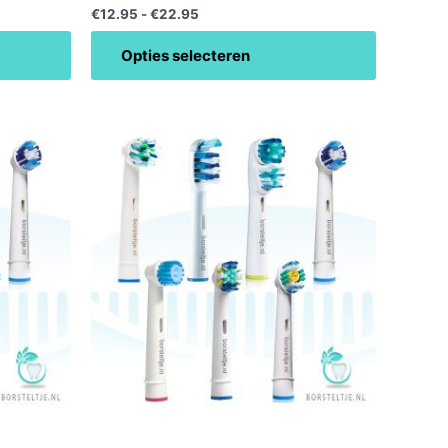
€
12.95
-
€
22.95
Opties selecteren