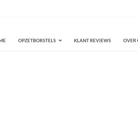
ME
OPZETBORSTELS
KLANT REVIEWS
OVER 
Prijsklasse:
Prijsklasse:
Dit
€15.95
€10.95