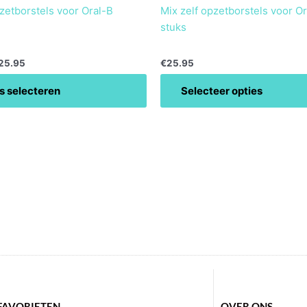
zetborstels voor Oral-B
Mix zelf opzetborstels voor Or
stuks
25.95
€
25.95
s selecteren
Selecteer opties
FAVORIETEN
OVER ONS