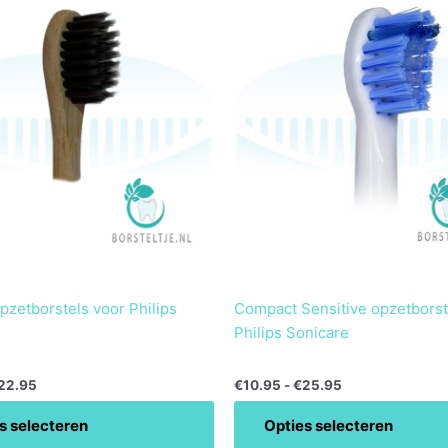
product
tot
tot
heeft
€22.95
€25.95
meerdere
variaties.
Deze
optie
kan
gekozen
worden
op
de
gina
productpagina
zetborstels voor Philips
Compact Sensitive opzetborst
Philips Sonicare
22.95
€
10.95
-
€
25.95
s selecteren
Opties selecteren