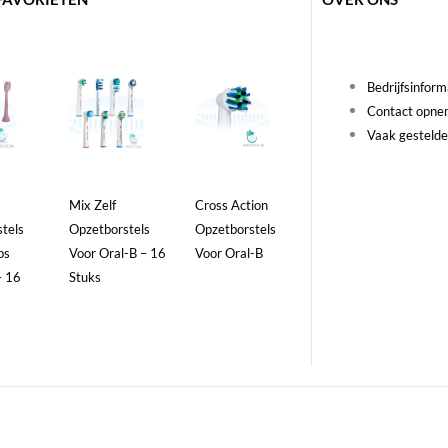
Dit
Bedrijfsinform
product
Contact opn
heeft
Vaak gestelde
meerdere
variaties.
Deze
Mix Zelf
Cross Action
optie
tels
Opzetborstels
Opzetborstels
kan
ps
Voor Oral-B – 16
Voor Oral-B
gekozen
– 16
Stuks
worden
op
de
productpagina