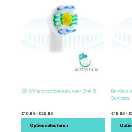
product
product
tot
heeft
heeft
€25.95
meerdere
meerdere
variaties.
variaties.
Deze
Deze
optie
optie
kan
kan
gekozen
gekozen
worden
worden
op
op
de
de
productpagina
productpa
3D White opzetborstels voor Oral-B
Bamboe op
Sonicare
€
10.95
-
€
25.95
€
15.95
-
€
Opties selecteren
Optie