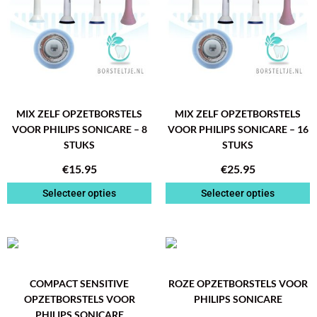
MIX ZELF OPZETBORSTELS
MIX ZELF OPZETBORSTELS
VOOR PHILIPS SONICARE – 8
VOOR PHILIPS SONICARE – 16
STUKS
STUKS
€
15.95
€
25.95
Selecteer opties
Selecteer opties
PRIJSKLASSE:
PRIJSK
Dit
Dit
€10.95
€10.95
product
product
TOT
TOT
heeft
heeft
COMPACT SENSITIVE
ROZE OPZETBORSTELS VOOR
€25.95
€25.95
meerdere
meerdere
OPZETBORSTELS VOOR
PHILIPS SONICARE
variaties.
variaties.
PHILIPS SONICARE