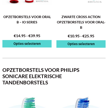
gekozen
gekozen
worden
worden
op
op
de
de
OPZETBORSTELS VOOR ORAL
ZWARTE CROSS ACTION
productpagina
productpagina
B – IO SERIES
OPZETBORSTELS VOOR ORAL-
B
€
14.95
-
€
39.95
€
10.95
-
€
25.95
Opties selecteren
Opties selecteren
OPZETBORSTELS VOOR PHILIPS
SONICARE ELEKTRISCHE
TANDENBORSTELS
PRIJSKLASSE:
PRIJSK
Dit
Dit
€10.95
€10.95
product
product
TOT
TOT
heeft
heeft
€25.95
€25.95