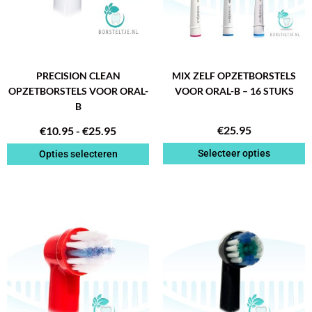
kan
gekozen
worden
op
de
PRECISION CLEAN
MIX ZELF OPZETBORSTELS
productpagina
OPZETBORSTELS VOOR ORAL-
VOOR ORAL-B – 16 STUKS
B
€
25.95
€
10.95
-
€
25.95
Selecteer opties
Opties selecteren
PRIJSKLASSE:
PRIJSK
Dit
Dit
€10.95
€10.95
product
product
TOT
TOT
heeft
heeft
€25.95
€25.95
meerdere
meerdere
variaties.
variaties.
Deze
Deze
optie
optie
kan
kan