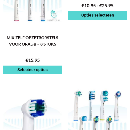
€
10.95
-
€
25.95
optie
kan
Opties selecteren
gekozen
worden
op
de
MIX ZELF OPZETBORSTELS
productpagina
VOOR ORAL-B – 8 STUKS
€
15.95
Selecteer opties
PRIJSKLASSE:
Dit
€10.95
product
TOT
heeft
€25.95
meerdere
variaties.
Deze
optie