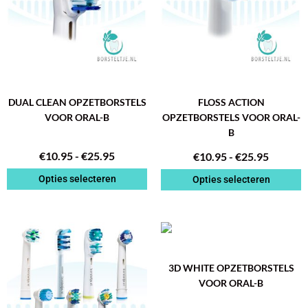
Deze
Deze
optie
optie
kan
kan
gekozen
gekozen
worden
worden
op
op
de
de
DUAL CLEAN OPZETBORSTELS
FLOSS ACTION
productpagina
productpagina
VOOR ORAL-B
OPZETBORSTELS VOOR ORAL-
B
€
10.95
-
€
25.95
€
10.95
-
€
25.95
Opties selecteren
Opties selecteren
PRIJSK
Dit
€10.95
product
TOT
heeft
3D WHITE OPZETBORSTELS
€25.95
meerdere
VOOR ORAL-B
variaties.
Deze