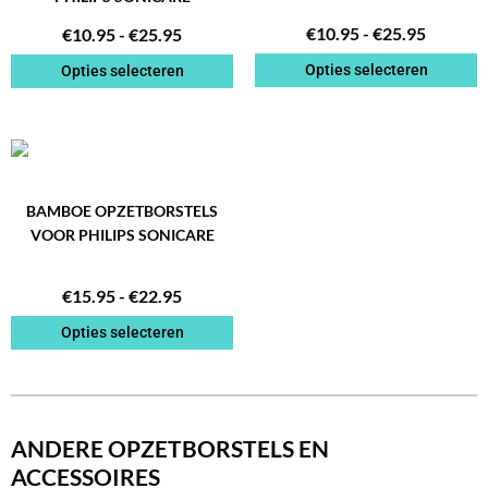
Deze
Deze
€
10.95
-
€
25.95
optie
optie
€
10.95
-
€
25.95
kan
kan
Opties selecteren
Opties selecteren
gekozen
gekozen
worden
worden
op
op
PRIJSKLASSE:
Dit
de
de
€15.95
product
productpagina
productpagina
TOT
heeft
BAMBOE OPZETBORSTELS
€22.95
meerdere
VOOR PHILIPS SONICARE
variaties.
Deze
€
15.95
-
€
22.95
optie
kan
Opties selecteren
gekozen
worden
op
de
productpagina
ANDERE OPZETBORSTELS EN
ACCESSOIRES