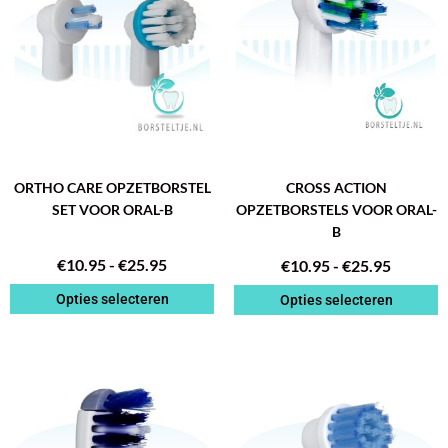
€25.95
€25.95
meerdere
meerdere
variaties.
variaties.
Deze
Deze
optie
optie
kan
kan
gekozen
gekozen
worden
worden
op
op
de
de
ORTHO CARE OPZETBORSTEL
CROSS ACTION
productpagina
productpagina
SET VOOR ORAL-B
OPZETBORSTELS VOOR ORAL-
B
€
10.95
-
€
25.95
€
10.95
-
€
25.95
Opties selecteren
Opties selecteren
PRIJSKLASSE:
PRIJSK
Dit
Dit
€10.95
€10.95
product
product
TOT
TOT
heeft
heeft
€25.95
€25.95
meerdere
meerdere