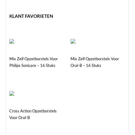
KLANT FAVORIETEN
Mix Zelf Opzetborstels Voor
Mix Zelf Opzetborstels Voor
Philips Sonicare – 16 Stuks
Oral-B – 16 Stuks
Dit
product
heeft
Cross Action Opzetborstels
meerdere
Voor Oral-B
variaties.
Deze
optie