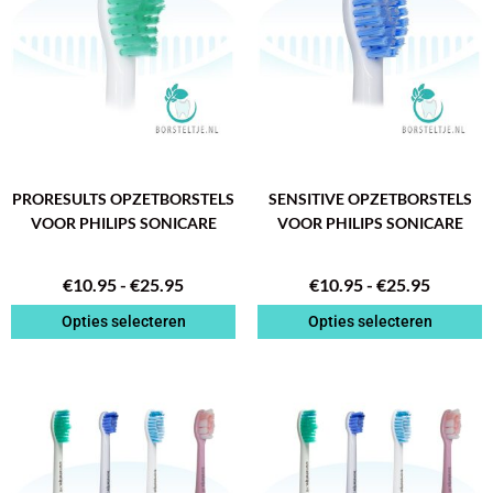
meerdere
meerdere
variaties.
variaties.
Deze
Deze
optie
optie
kan
kan
gekozen
gekozen
worden
worden
op
op
de
de
PRORESULTS OPZETBORSTELS
SENSITIVE OPZETBORSTELS
productpagina
productpagina
VOOR PHILIPS SONICARE
VOOR PHILIPS SONICARE
€
10.95
-
€
25.95
€
10.95
-
€
25.95
Opties selecteren
Opties selecteren